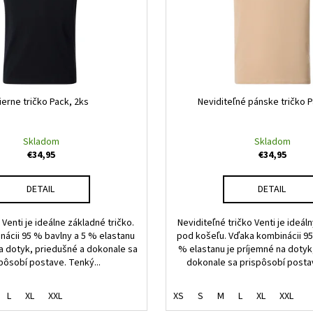
ierne tričko Pack, 2ks
Neviditeľné pánske tričko P
Skladom
Skladom
€34,95
€34,95
DETAIL
DETAIL
 Venti je ideálne základné tričko.
Neviditeľné tričko Venti je ideá
ácii 95 % bavlny a 5 % elastanu
pod košeľu. Vďaka kombinácii 95
na dotyk, priedušné a dokonale sa
% elastanu je príjemné na dotyk
pôsobí postave. Tenký...
dokonale sa prispôsobí postav
L
XL
XXL
XS
S
M
L
XL
XXL