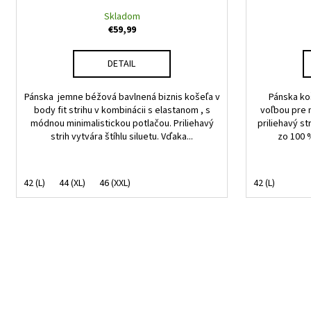
Skladom
€59,99
DETAIL
Pánska jemne béžová bavlnená biznis košeľa v
Pánska koš
body fit strihu v kombinácii s elastanom , s
voľbou pre 
módnou minimalistickou potlačou. Priliehavý
priliehavý st
strih vytvára štíhlu siluetu. Vďaka...
zo 100 
42 (L)
44 (XL)
46 (XXL)
42 (L)