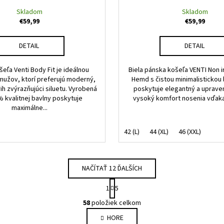
Skladom
Skladom
€59,99
€59,99
DETAIL
DETAIL
eľa Venti Body Fit je ideálnou
Biela pánska košeľa VENTI Non 
mužov, ktorí preferujú moderný,
Hemd s čistou minimalistickou l
rih zvýrazňujúci siluetu. Vyrobená
poskytuje elegantný a uprave
% kvalitnej bavlny poskytuje
vysoký komfort nosenia vďaka k
maximálne...
42 (L)
44 (XL)
46 (XXL)
NAČÍTAŤ 12 ĎALŠÍCH
S
1
5
t
O
r
58
položiek celkom
v
á
HORE
l
n