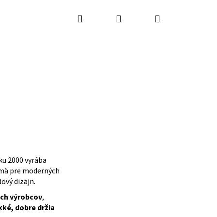
Hľadať
Prihlásenie
Nákupný
košík
ku 2000 vyrába
ajmä pre moderných
ový dizajn.
ych výrobcov
,
ké, dobre držia