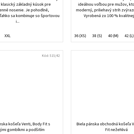
e klasický základný kúsok pre
ideálnou voľbou pre mužov, kto
nné nosenie. Je pohodlné,
moderný, priliehavý strih zvýrazň
 ľahko sa kombinuje so športovou
Vyrobená zo 100 % kvalitnej 
i...
XXL
36 (XS)
38 (S)
40 (M)
42 (L)
Kód:
515/42
nska košeľa Venti, Body Fit s
Biela pánska obchodná košeľa 
ými gombíkmi a podšitím
Fit nežehlivá