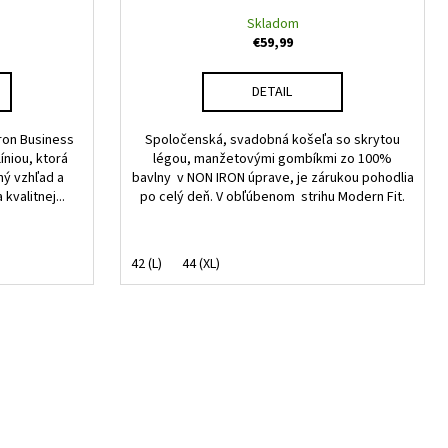
Skladom
€59,99
DETAIL
iron Business
Spoločenská, svadobná košeľa so skrytou
íniou, ktorá
légou, manžetovými gombíkmi zo 100%
ný vzhľad a
bavlny v NON IRON úprave, je zárukou pohodlia
valitnej...
po celý deň. V obľúbenom strihu Modern Fit.
42 (L)
44 (XL)