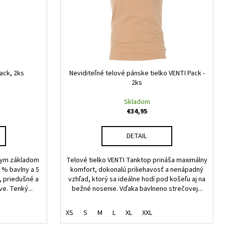
ack, 2ks
Neviditeľné telové pánske tielko VENTI Pack -
2ks
Skladom
€34,95
DETAIL
lnym základom
Telové tielko VENTI Tanktop prináša maximálny
 % bavlny a 5
komfort, dokonalú priliehavosť a nenápadný
, priedušné a
vzhľad, ktorý sa ideálne hodí pod košeľu aj na
e. Tenký...
bežné nosenie. Vďaka bavlneno strečovej...
XS
S
M
L
XL
XXL