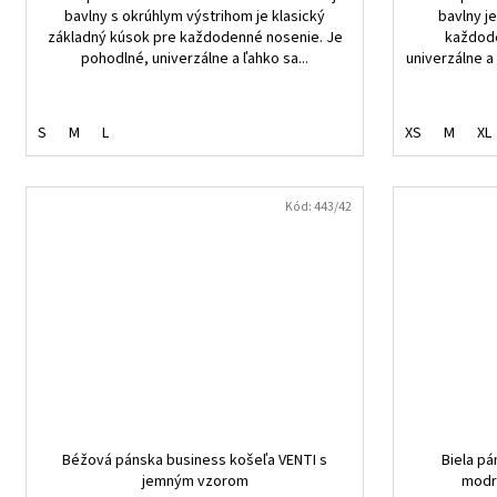
bavlny s okrúhlym výstrihom je klasický
bavlny j
základný kúsok pre každodenné nosenie. Je
každode
pohodlné, univerzálne a ľahko sa...
univerzálne a
S
M
L
XS
M
XL
Kód:
443/42
Béžová pánska business košeľa VENTI s
Biela pá
jemným vzorom
modr