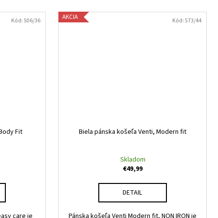
AKCIA
Kód:
506/36
Kód:
573/44
Body Fit
Biela pánska košeľa Venti, Modern fit
Skladom
€49,99
DETAIL
easy care je
Pánska košeľa Venti Modern fit, NON IRON je