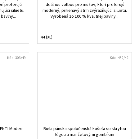
rí preferujú
ideálnou voľbou pre mužov, ktorí preferujú
ujúci siluetu.
moderný, priliehavý strih zvýrazňujúci siluetu.
bavlny...
Vyrobená zo 100 % kvalitnej bavlny...
44 (XL)
Kód:
303/49
Kód:
452/42
VENTI Modern
Biela pánska spoločenská košeľa so skrytou
légou a manžetovými gombíkmi