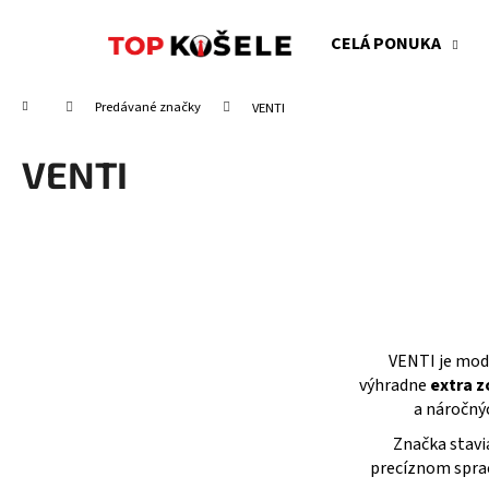
K
Prejsť
na
o
CELÁ PONUKA
obsah
Späť
Späť
š
do
do
í
Domov
Predávané značky
VENTI
obchodu
obchodu
k
VENTI
VENTI je mod
výhradne
extra z
a náročnýc
Značka stavi
precíznom sprac