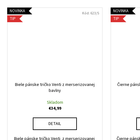
NOVINKA
NOVINKA
Kód:
623/S
TIP
TIP
Biele pánske tričko Venti z merserizovanej
Čierne páns
bavlny
Skladom
€34,99
DETAIL
Biele pánske tričko Venti z merserizovanej
Čierne pánsk