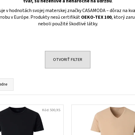
tvar, sú nežehlivé a nenáročné na údržbu
.
je v hodnotách svojej materskej značky CASAMODA – dôraz na kval
ýrobu v Európe. Produkty nesú certifikát
OEKO-TEX 100
, ktorý zaru
neboli použité škodlivé látky.
OTVORIŤ FILTER
edne
Kód:
500/XS