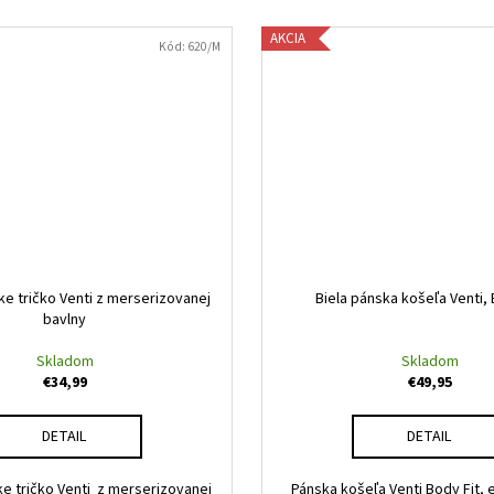
AKCIA
Kód:
620/M
ke tričko Venti z merserizovanej
Biela pánska košeľa Venti, 
bavlny
Skladom
Skladom
€34,99
€49,95
DETAIL
DETAIL
e tričko Venti z merserizovanej
Pánska košeľa Venti Body Fit, 