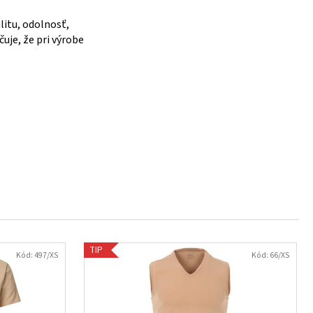
itu, odolnosť,
čuje, že pri výrobe
TIP
Kód:
497/XS
Kód:
66/XS