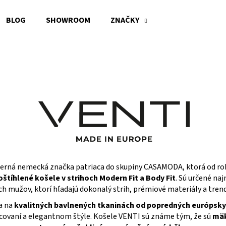
BLOG
SHOWROOM
ZNAČKY
Čo potrebujete nájsť?
HĽADAŤ
Odporúčame
erná nemecká značka patriaca do skupiny CASAMODA, ktorá od ro
oštíhlené košele v strihoch Modern Fit a Body Fit
. Sú určené n
h mužov, ktorí hľadajú dokonalý strih, prémiové materiály a trend
a na
kvalitných bavlnených tkaninách od popredných európsk
ovaní a elegantnom štýle. Košele VENTI sú známe tým, že sú
mäk