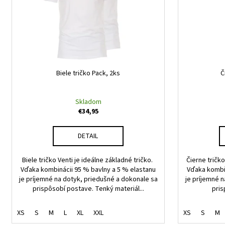
s
r
p
o
r
d
o
u
d
k
u
t
Biele tričko Pack, 2ks
Č
k
o
t
v
Skladom
o
€34,95
v
DETAIL
Biele tričko Venti je ideálne základné tričko.
Čierne tričko
Vďaka kombinácii 95 % bavlny a 5 % elastanu
Vďaka kombin
je príjemné na dotyk, priedušné a dokonale sa
je príjemné 
prispôsobí postave. Tenký materiál...
pris
XS
S
M
L
XL
XXL
XS
S
M