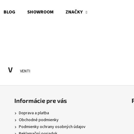
BLOG
SHOWROOM
ZNAČKY
Čo potrebujete nájsť?
HĽADAŤ
V
VENTI
Odporúčame
Informácie pre vás
Doprava a platba
Obchodné podmienky
Podmienky ochrany osobných údajov
Reklamačný poriadok