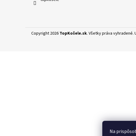
e
Copyright 2026
TopKošele.sk
. Všetky práva vyhradené.
Na prispôsob