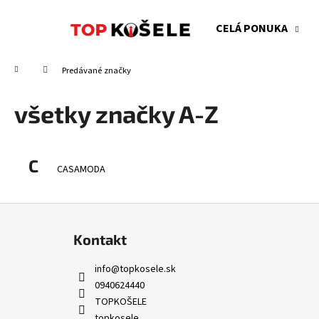
K
Prejsť
na
o
CELÁ PONUKA
obsah
Späť
Späť
š
do
do
í
Domov
Predávané značky
obchodu
obchodu
k
všetky značky A-Z
C
CASAMODA
Z
á
Kontakt
p
ä
info
@
topkosele.sk
t
0940624440
i
TOPKOŠELE
topkosele