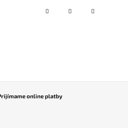
Hľadať
Prihlásenie
Nákupný
košík
Prijímame online platby