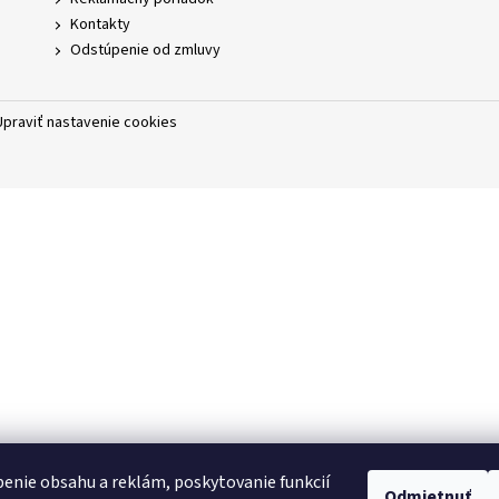
Kontakty
Odstúpenie od zmluvy
Upraviť nastavenie cookies
enie obsahu a reklám, poskytovanie funkcií
Odmietnuť