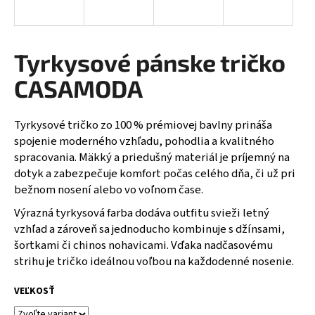
á
j
s
Tyrkysové pánske tričko
ť
CASAMODA
?
Tyrkysové tričko zo 100 % prémiovej bavlny prináša
spojenie moderného vzhľadu, pohodlia a kvalitného
spracovania. Mäkký a priedušný materiál je príjemný na
HĽADAŤ
dotyk a zabezpečuje komfort počas celého dňa, či už pri
bežnom nosení alebo vo voľnom čase.
Výrazná tyrkysová farba dodáva outfitu svieži letný
O
vzhľad a zároveň sa jednoducho kombinuje s džínsami,
d
šortkami či chinos nohavicami. Vďaka nadčasovému
p
strihu je tričko ideálnou voľbou na každodenné nosenie.
o
r
VEĽKOSŤ
ú