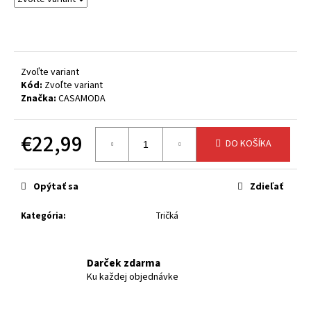
č
a
m
e
Zvoľte variant
Kód:
Zvoľte variant
Značka:
CASAMODA
€22,99
DO KOŠÍKA
Jednotková
cena:
Opýtať sa
Zdieľať
Kategória
:
Tričká
Darček zdarma
Ku každej objednávke