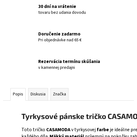
30 dní na vrátenie
tovaru bez udania dovodu
Doručenie zadarmo
Pri objednávke nad 65 €
Rezervácia termínu skúšania
v kamennej predajni
Popis
Diskusia
Značka
Tyrkysové pánske tričko CASAM
Toto tričko
CASAMODA
v tyrkysovej
farbe
je ideálne pr
každého dňa.
Mäkký materiál
príjemný na pokožku za