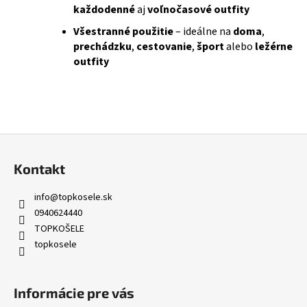
každodenné
aj
voľnočasové outfity
Všestranné použitie
– ideálne na
doma
,
prechádzku
,
cestovanie
,
šport
alebo
ležérne
outfity
Z
á
Kontakt
p
ä
info
@
topkosele.sk
t
0940624440
i
TOPKOŠELE
topkosele
e
Informácie pre vás