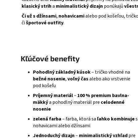
klasický strih
a
minimalistický dizajn
ponúkajú
všest
Či už s džínsami
,
nohavicami
alebo pod košeľou, tričko
či
športové outfity
.
Kľúčové benefity
Pohodlný základný kúsok
– tričko vhodné na
bežné nosenie
,
voľný čas
alebo ako vrstvenie
pod košeľu
Príjemný materiál
–
100 % premium bavlna-
mäkký
a pohodlný materiál pre
celodenné
nosenie
zelená farba
– farba, ktorá sa
ľahko kombinuje
s
nohavicami alebo džínsami
Jednoduchý dizajn
–
minimalistický vzhľad
pre