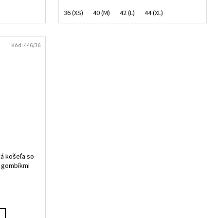
36 (XS)
40 (M)
42 (L)
44 (XL)
Kód:
446/36
á košeľa so
i gombíkmi