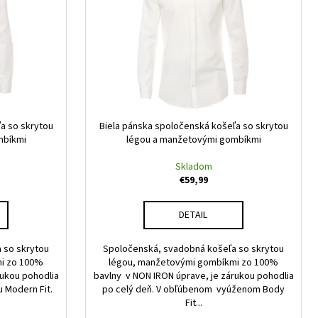
a so skrytou
Biela pánska spoločenská košeľa so skrytou
mbíkmi
légou a manžetovými gombíkmi
Skladom
€59,99
DETAIL
 so skrytou
Spoločenská, svadobná košeľa so skrytou
i zo 100%
légou, manžetovými gombíkmi zo 100%
rukou pohodlia
bavlny v NON IRON úprave, je zárukou pohodlia
u Modern Fit.
po celý deň. V obľúbenom vyúženom Body
Fit...