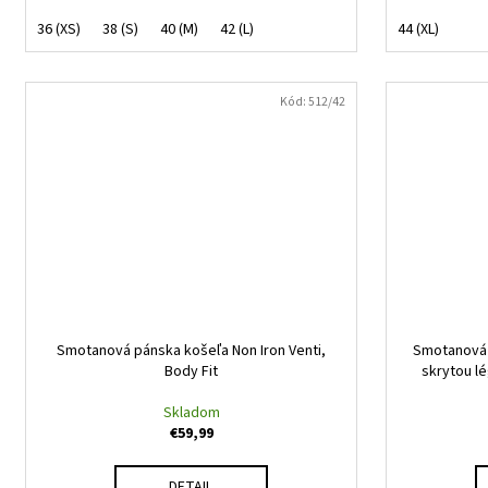
36 (XS)
38 (S)
40 (M)
42 (L)
44 (XL)
Kód:
512/42
Smotanová pánska košeľa Non Iron Venti,
Smotanová 
Body Fit
skrytou l
Skladom
€59,99
DETAIL