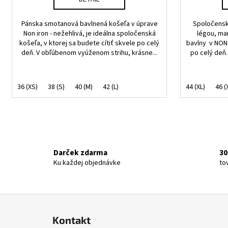
Pánska smotanová bavlnená košeľa v úprave
Spoločensk
Non iron - nežehlivá, je ideálna spoločenská
légou, m
košeľa, v ktorej sa budete cítiť skvele po celý
bavlny v NON 
deň. V obľúbenom vyúženom strihu, krásne...
po celý deň.
36 (XS)
38 (S)
40 (M)
42 (L)
44 (XL)
46 (
Darček zdarma
30
Ku každej objednávke
to
Z
á
Kontakt
p