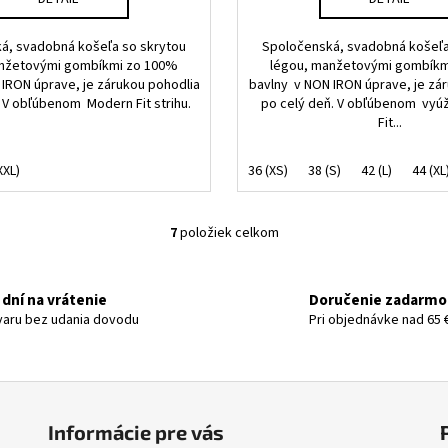
á, svadobná košeľa so skrytou
Spoločenská, svadobná košeľa
anžetovými gombíkmi zo 100%
légou, manžetovými gombíkm
IRON úprave, je zárukou pohodlia
bavlny v NON IRON úprave, je zá
 V obľúbenom Modern Fit strihu.
po celý deň. V obľúbenom vy
Fit...
XXL)
36 (XS)
38 (S)
42 (L)
44 (XL
7
položiek celkom
O
v
l
 dní na vrátenie
Doručenie zadarmo
á
varu bez udania dovodu
Pri objednávke nad 65 
d
a
c
i
e
Informácie pre vás
p