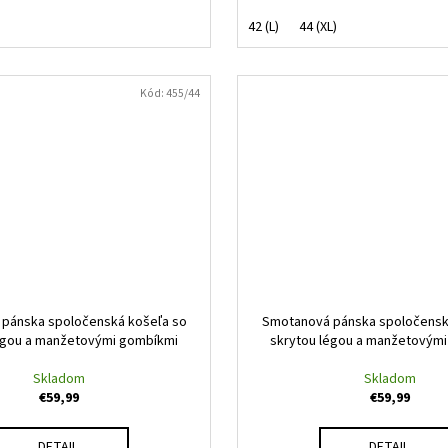
42 (L)
44 (XL)
Kód:
455/44
pánska spoločenská košeľa so
Smotanová pánska spoločensk
égou a manžetovými gombíkmi
skrytou légou a manžetovým
Skladom
Skladom
€59,99
€59,99
DETAIL
DETAIL