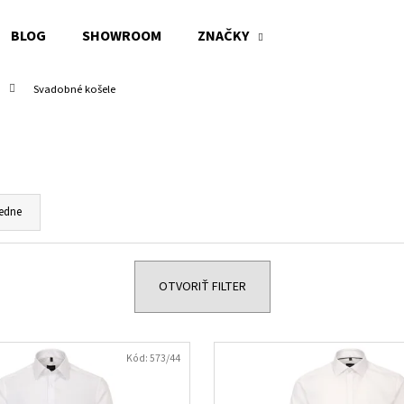
BLOG
SHOWROOM
ZNAČKY
Svadobné košele
Čo potrebujete nájsť?
HĽADAŤ
edne
Odporúčame
OTVORIŤ FILTER
Kód:
573/44