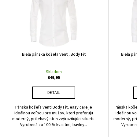
i
d
s
u
p
k
r
t
o
o
d
v
u
Biela pánska košeľa Venti, Body Fit
Biela pá
k
t
Skladom
o
€49,95
v
DETAIL
Pánska košeľa Venti Body Fit, easy care je
Pánska koše
ideálnou voľbou pre mužov, ktorí preferujú
ideálnou vo
moderný, priliehavý strih zvýrazňujúci siluetu.
moderný, pril
Vyrobená zo 100 % kvalitnej bavlny...
Vyrobená