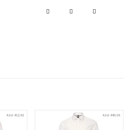
Hľadať
Prihlásenie
Nákupný
košík
Kód:
452/42
Kód:
449/36