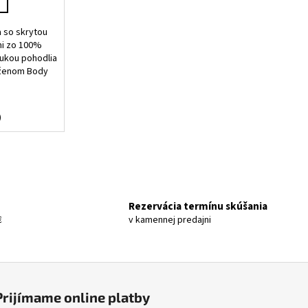
 so skrytou
i zo 100%
rukou pohodlia
úženom Body
)
Rezervácia termínu skúšania
€
v kamennej predajni
Prijímame online platby