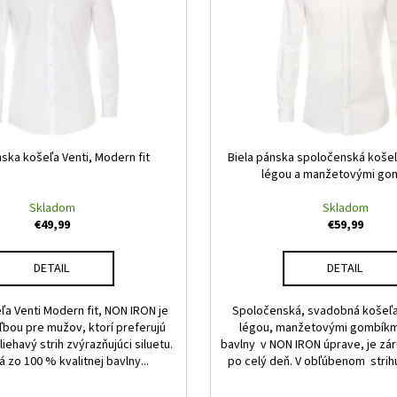
nska košeľa Venti, Modern fit
Biela pánska spoločenská košeľ
légou a manžetovými go
Skladom
Skladom
€49,99
€59,99
DETAIL
DETAIL
ľa Venti Modern fit, NON IRON je
Spoločenská, svadobná košeľa
ľbou pre mužov, ktorí preferujú
légou, manžetovými gombíkm
iehavý strih zvýrazňujúci siluetu.
bavlny v NON IRON úprave, je zá
 zo 100 % kvalitnej bavlny...
po celý deň. V obľúbenom strih