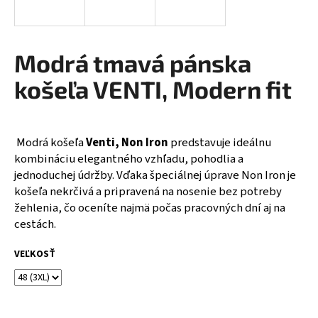
á
j
s
Modrá tmavá pánska
ť
košeľa VENTI, Modern fit
?
Modrá košeľa
Venti, Non Iron
predstavuje ideálnu
kombináciu elegantného vzhľadu, pohodlia a
HĽADAŤ
jednoduchej údržby. Vďaka špeciálnej úprave Non Iron je
košeľa nekrčivá a pripravená na nosenie bez potreby
žehlenia, čo oceníte najmä počas pracovných dní aj na
cestách.
O
d
VEĽKOSŤ
p
o
r
ú