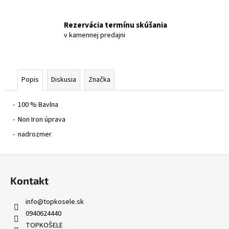
Rezervácia termínu skúšania
v kamennej predajni
Popis
Diskusia
Značka
- 100 % Bavlna
- Non Iron úprava
- nadrozmer
Z
á
Kontakt
p
ä
info
@
topkosele.sk
t
0940624440
i
TOPKOŠELE