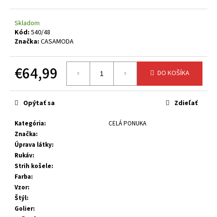
č
a
m
Skladom
Kód:
540/48
e
Značka:
CASAMODA
€64,99
DO KOŠÍKA
Jednotková
cena:
Opýtať sa
Zdieľať
Kategória
:
CELÁ PONUKA
Značka
:
Úprava látky
:
Rukáv
:
Strih košele
:
Farba
:
Vzor
:
Štýl
:
Golier
: