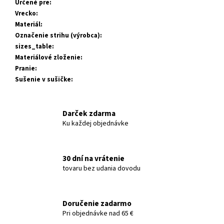
Určené pre
:
Vrecko
:
Materiál
:
Označenie strihu (výrobca)
:
sizes_table
:
Materiálové zloženie
:
Pranie
:
Sušenie v sušičke
:
Darček zdarma
Ku každej objednávke
30 dní na vrátenie
tovaru bez udania dovodu
Doručenie zadarmo
Pri objednávke nad 65 €