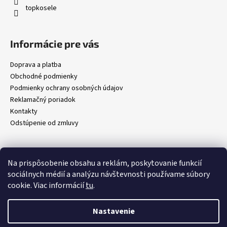
topkosele
e
Informácie pre vás
Doprava a platba
Obchodné podmienky
Podmienky ochrany osobných údajov
Reklamačný poriadok
Kontakty
Odstúpenie od zmluvy
Prijímame online platby
Na prispôsobenie obsahu a reklám, poskytovanie funkcií
sociálnych médií a analýzu návštevnosti používame súbory
cookie. Viac informácií
tu
.
Nastavenie
Vytvoril Shoptet