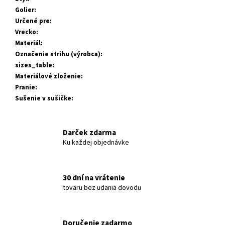
Golier
:
Určené pre
:
Vrecko
:
Materiál
:
Označenie strihu (výrobca)
:
sizes_table
:
Materiálové zloženie
:
Pranie
:
Sušenie v sušičke
:
Darček zdarma
Ku každej objednávke
30 dní na vrátenie
tovaru bez udania dovodu
Doručenie zadarmo