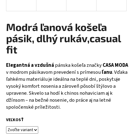
á
j
s
Modrá ľanová košeľa
ť
pásik, dlhý rukáv,casual
?
fit
Elegantná a vzdušná
pánska košeľa značky
CASA MODA
HĽADAŤ
v modrom pásikavom prevedení s prímesou
ľanu
. Vďaka
ľahkému materiálu je ideálna na teplé dni, poskytuje
vysoký komfort nosenia a zároveň pôsobí štýlovo a
upravene. Skvelo sa hodí k chinos nohaviciam aj k
O
džínsom – na bežné nosenie, do práce aj na letné
d
spoločenské príležitosti.
p
o
VEĽKOSŤ
r
ú