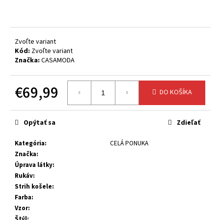
č
a
m
e
Zvoľte variant
Kód:
Zvoľte variant
Značka:
CASAMODA
€69,99
DO KOŠÍKA
Jednotková
cena:
Opýtať sa
Zdieľať
Kategória
:
CELÁ PONUKA
Značka
:
Úprava látky
:
Rukáv
:
Strih košele
:
Farba
:
Vzor
:
Štýl
: