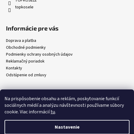
i
TOPKOŠELE
topkosele
e
Informácie pre vás
Doprava a platba
Obchodné podmienky
Podmienky ochrany osobných údajov
Reklamačný poriadok
Kontakty
Odstúpenie od zmluvy
Prijímame online platby
Na prispôsobenie obsahu a reklám, poskytovanie funkcií
sociálnych médií a analýzu návštevnosti používame súbory
cookie. Viac informácií
tu
.
Nastavenie
Vytvoril Shoptet