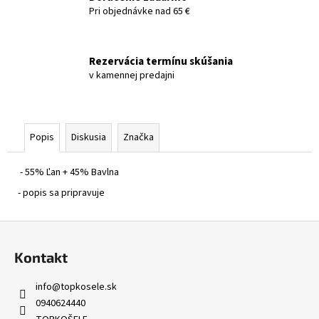
Pri objednávke nad 65 €
Rezervácia termínu skúšania
v kamennej predajni
Popis
Diskusia
Značka
- 55% Ľan + 45% Bavlna
- popis sa pripravuje
Z
á
Kontakt
p
ä
info
@
topkosele.sk
t
0940624440