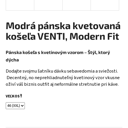
á
j
s
Modrá pánska kvetovaná
ť
košeľa VENTI, Modern Fit
?
Pánska košeľa s kvetinovým vzorom – Štýl, ktorý
dýcha
HĽADAŤ
Dodajte svojmu šatníku dávku sebavedomia a sviežosti.
Decentný, no neprehliadnuteľný kvetinový vzor vkusne
oživí váš biznis outfit aj neformálne stretnutie pri káve.
O
VEĽKOSŤ
d
p
o
r
ú