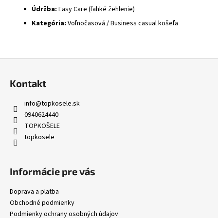
Údržba:
Easy Care (ľahké žehlenie)
Kategória:
Voľnočasová / Business casual košeľa
Z
á
Kontakt
p
ä
info
@
topkosele.sk
t
0940624440
i
TOPKOŠELE
topkosele
e
Informácie pre vás
Doprava a platba
Obchodné podmienky
Podmienky ochrany osobných údajov