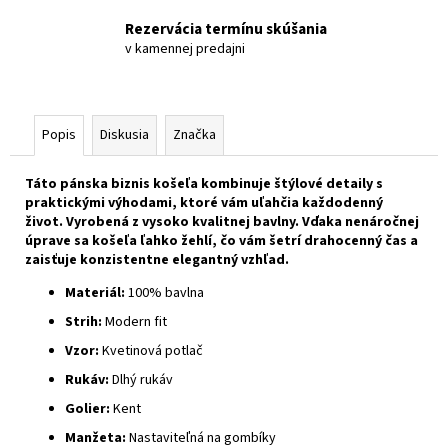
Rezervácia termínu skúšania
v kamennej predajni
Popis
Diskusia
Značka
Táto pánska biznis košeľa kombinuje štýlové detaily s
praktickými výhodami, ktoré vám uľahčia každodenný
život. Vyrobená z vysoko kvalitnej bavlny. Vďaka nenáročnej
úprave sa košeľa ľahko žehlí, čo vám šetrí drahocenný čas a
zaisťuje konzistentne elegantný vzhľad.
Materiál:
100% bavlna
Strih:
Modern fit
Vzor:
Kvetinová potlač
Rukáv:
Dlhý rukáv
Golier:
Kent
Manžeta:
Nastaviteľná na gombíky