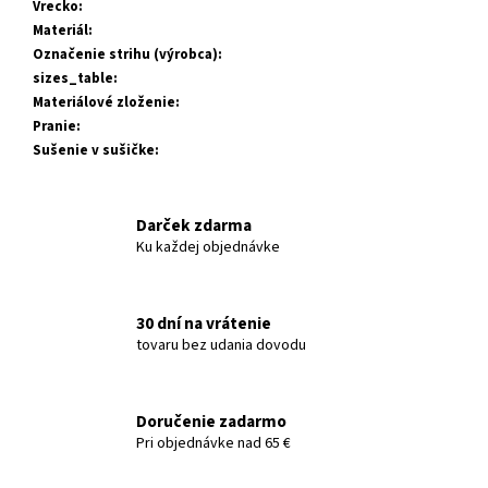
Vrecko
:
Materiál
:
Označenie strihu (výrobca)
:
sizes_table
:
Materiálové zloženie
:
Pranie
:
Sušenie v sušičke
:
Darček zdarma
Ku každej objednávke
30 dní na vrátenie
tovaru bez udania dovodu
Doručenie zadarmo
Pri objednávke nad 65 €