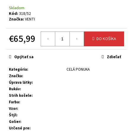
č
a
Skladom
m
Kód:
318/52
Značka:
VENTI
e
€65,99
DO KOŠÍKA
Jednotková
cena:
Opýtať sa
Zdieľať
Kategória
:
CELÁ PONUKA
Značka
:
Úprava látky
:
Rukáv
:
Strih košele
:
Farba
:
Vzor
:
Štýl
:
Golier
:
Určené pre
: