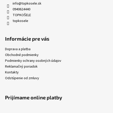
ä
info
@
topkosele.sk
t
0940624440
i
TOPKOŠELE
topkosele
e
Informácie pre vás
Doprava a platba
Obchodné podmienky
Podmienky ochrany osobných údajov
Reklamačný poriadok
Kontakty
Odstúpenie od zmluvy
Prijímame online platby