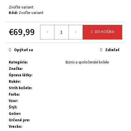
č
a
Zvoľte variant
Kód:
Zvoľte variant
m
e
€69,99
DO KOŠÍKA
Jednotková
cena:
Opýtať sa
Zdieľať
Kategória
:
Biznis a spoločenské košele
Značka
:
Úprava látky
:
Rukáv
:
Strih košele
:
Farba
:
Vzor
:
Štýl
:
Golier
:
Určené pre
:
Vrecko
: