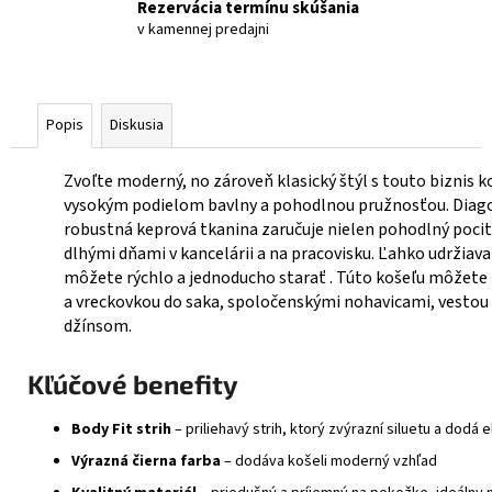
Rezervácia termínu skúšania
v kamennej predajni
Popis
Diskusia
Zvoľte moderný, no zároveň klasický štýl s touto biznis
vysokým podielom bavlny a pohodlnou pružnosťou. Diago
robustná keprová tkanina zaručuje nielen pohodlný pocit,
dlhými dňami v kancelárii a na pracovisku. Ľahko udržiava
môžete rýchlo a jednoducho starať . Túto košeľu môžet
a vreckovkou do saka, spoločenskými nohavicami, vestou 
džínsom.
Kľúčové benefity
Body Fit strih
– priliehavý strih, ktorý zvýrazní siluetu a dodá
Výrazná čierna farba
– dodáva košeli moderný vzhľad