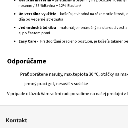
Kvalitný materiál
– priedušný a príjemný na pokožke, ideálny
nosenie / 88 %Bavlna + 12% Elastan/
Univerzálne využitie
– košeľa je vhodná na rôzne príležitosti,
dňa po večerné stretnutia
Jednoduchá údržba
– materiál je nenáročný na starostlivosť a 
aj po častom praní
Easy Care -
Pri dodržaní pracieho postupu, je košeľa takmer be
Odporúčame
Prať obrátene naruby, max.teplota 30 °C, otáčky na m
jemný prací gel, nesušiť v sušičke
V prípade otázok Vám veľmi radi poradíme na našej predajni v 
Z
á
Kontakt
p