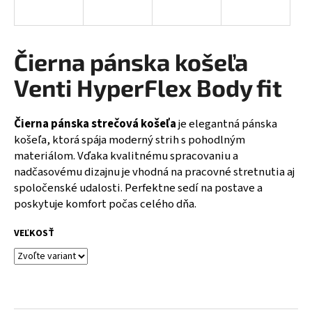
á
j
s
Čierna pánska košeľa
ť
Venti HyperFlex Body fit
?
Čierna pánska strečová košeľa
je elegantná pánska
košeľa, ktorá spája moderný strih s pohodlným
materiálom. Vďaka kvalitnému spracovaniu a
HĽADAŤ
nadčasovému dizajnu je vhodná na pracovné stretnutia aj
spoločenské udalosti. Perfektne sedí na postave a
poskytuje komfort počas celého dňa.
O
VEĽKOSŤ
d
p
o
r
ú