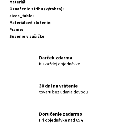
Materiál
:
Označenie strihu (výrobca)
:
sizes_table
:
Materiálové zloženie
:
Pranie
:
Sušenie v sušičke
:
Darček zdarma
Ku každej objednávke
30 dní na vrátenie
tovaru bez udania dovodu
Doručenie zadarmo
Pri objednávke nad 65 €