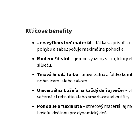
Kľúčové benefity
Jerseyflex streč materiál
– látka sa prispôso
pohybu a zabezpečuje maximálne pohodlie.
Modern Fit strih
– jemne vyúžený strih, ktorý 
siluetu.
Tmavá hnedá farba
– univerzálna a ľahko kom
nohavicami alebo sakom.
Univerzálna košeľa na každý deň aj večer
– v
večerné stretnutia alebo smart‑casual outfity.
Pohodlie a flexibilita
– strečový materiál aj m
košeľu ideálnou pre dynamický deň