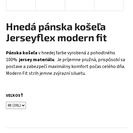
á
j
s
Hnedá pánska košeľa
ť
Jerseyflex modern fit
?
Pánska košeľa
v hnedej farbe vyrobená z pohodlného
100%
jersey materiálu
. Je príjemne pružná, prispôsobí sa
postave a zabezpečí maximálny komfort počas celého dňa.
HĽADAŤ
Modern Fit strih jemne zvýrazní siluetu.
O
VEĽKOSŤ
d
p
o
r
ú