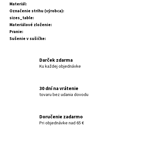
Materiál
:
Označenie strihu (výrobca)
:
sizes_table
:
Materiálové zloženie
:
Pranie
:
Sušenie v sušičke
:
Darček zdarma
Ku každej objednávke
30 dní na vrátenie
tovaru bez udania dovodu
Doručenie zadarmo
Pri objednávke nad 65 €