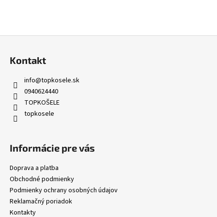
Z
á
Kontakt
p
ä
info
@
topkosele.sk
t
0940624440
i
TOPKOŠELE
topkosele
e
Informácie pre vás
Doprava a platba
Obchodné podmienky
Podmienky ochrany osobných údajov
Reklamačný poriadok
Kontakty