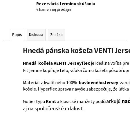
Rezervácia termínu skúšania
v kamennej predajni
Popis
Diskusia
Značka
Hnedá pánska košeľa VENTI Jers
Hnedá
košeľa VENTI Jerseyflex
je ideálna voľba pr
Fit jemne kopíruje telo, vďaka čomu košeľa pôsobí u
Materiál z kvalitného 100%
bavlnenéhoJersey
zaruč
košele. Hyperflex úprava navyše zabezpečuje, že látka
arkujú
nad
Golier typu
Kent
a klasické manžety podči
aj na spoločenské udalosti.