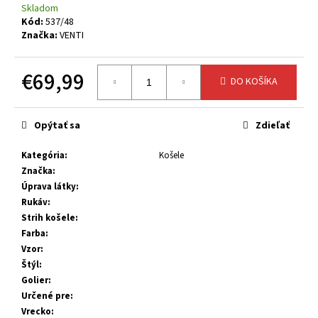
č
Skladom
a
Kód:
537/48
m
Značka:
VENTI
e
€69,99
DO KOŠÍKA
Jednotková
cena:
Opýtať sa
Zdieľať
Kategória
:
Košele
Značka
:
Úprava látky
:
Rukáv
:
Strih košele
:
Farba
:
Vzor
:
Štýl
:
Golier
:
Určené pre
:
Vrecko
: