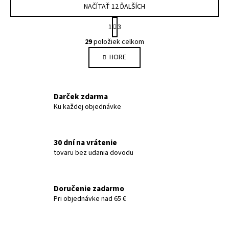
NAČÍTAŤ 12 ĎALŠÍCH
S
1
3
t
O
r
29
položiek celkom
v
á
HORE
l
n
k
á
o
d
v
a
Darček zdarma
a
c
Ku každej objednávke
n
i
i
e
e
p
30 dní na vrátenie
r
tovaru bez udania dovodu
v
k
y
Doručenie zadarmo
v
Pri objednávke nad 65 €
ý
p
i