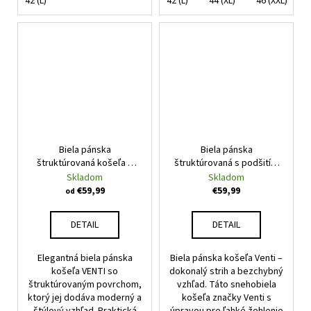
42 (L)
42 (L)
44 (XL)
46 (XXL)
Biela pánska
Biela pánska
štruktúrovaná košeľa s
štruktúrovaná s podšitím
podšitím Modern Fit, NON
košeľa Venti Body fit
Skladom
Skladom
IRON
€59,99
€59,99
od
DETAIL
DETAIL
Elegantná biela pánska
Biela pánska košeľa Venti –
košeľa VENTI so
dokonalý strih a bezchybný
štruktúrovaným povrchom,
vzhľad. Táto snehobiela
ktorý jej dodáva moderný a
košeľa značky Venti s
štýlový vzhľad. Praktická
úpravou pre ľahké žehlenie