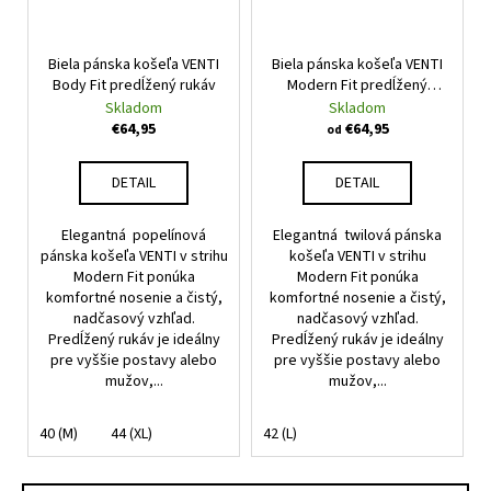
Biela pánska košeľa VENTI
Biela pánska košeľa VENTI
Body Fit predĺžený rukáv
Modern Fit predĺžený
rukáv
Skladom
Skladom
€64,95
€64,95
od
DETAIL
DETAIL
Elegantná popelínová
Elegantná twilová pánska
pánska košeľa VENTI v strihu
košeľa VENTI v strihu
Modern Fit ponúka
Modern Fit ponúka
komfortné nosenie a čistý,
komfortné nosenie a čistý,
nadčasový vzhľad.
nadčasový vzhľad.
Predĺžený rukáv je ideálny
Predĺžený rukáv je ideálny
pre vyššie postavy alebo
pre vyššie postavy alebo
mužov,...
mužov,...
40 (M)
44 (XL)
42 (L)