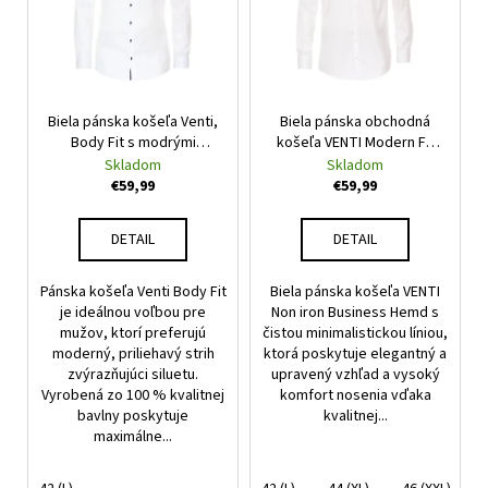
č
a
m
e
Biela pánska košeľa Venti,
Biela pánska obchodná
Body Fit s modrými
košeľa VENTI Modern Fit
gombíkmi a podšitím
nežehlivá
Skladom
Skladom
€59,99
€59,99
DETAIL
DETAIL
Pánska košeľa Venti Body Fit
Biela pánska košeľa VENTI
je ideálnou voľbou pre
Non iron Business Hemd s
mužov, ktorí preferujú
čistou minimalistickou líniou,
moderný, priliehavý strih
ktorá poskytuje elegantný a
zvýrazňujúci siluetu.
upravený vzhľad a vysoký
Vyrobená zo 100 % kvalitnej
komfort nosenia vďaka
bavlny poskytuje
kvalitnej...
maximálne...