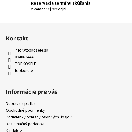
Rezervácia termínu skúšania
s
v kamennej predajni
u
Z
á
Kontakt
p
ä
info
@
topkosele.sk
t
0940624440
i
TOPKOŠELE
topkosele
e
Informácie pre vás
Doprava a platba
Obchodné podmienky
Podmienky ochrany osobných údajov
Reklamačný poriadok
Kontakty