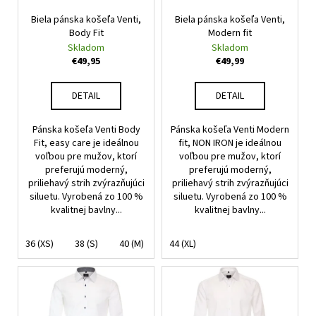
r
t
á
Biela pánska košeľa Venti,
Biela pánska košeľa Venti,
o
o
Body Fit
Modern fit
j
d
Skladom
Skladom
v
s
u
€49,95
€49,99
ť
k
?
t
DETAIL
DETAIL
o
Pánska košeľa Venti Body
Pánska košeľa Venti Modern
v
Fit, easy care je ideálnou
fit, NON IRON je ideálnou
voľbou pre mužov, ktorí
voľbou pre mužov, ktorí
HĽADAŤ
preferujú moderný,
preferujú moderný,
priliehavý strih zvýrazňujúci
priliehavý strih zvýrazňujúci
siluetu. Vyrobená zo 100 %
siluetu. Vyrobená zo 100 %
kvalitnej bavlny...
kvalitnej bavlny...
O
d
36 (XS)
38 (S)
40 (M)
42 (L)
44 (XL)
p
o
r
ú