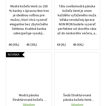
Modrá košeľa Venti zo 100
Táto svetlomodrá pánska
% bavlny s úpravou Non Iron
košeľa Venti je snom
je ideálnou voľbou pre
každého vyťaženého muža.
mužov, ktorí chcú vyzerať
Vďaka revolučnej úprave
elegantne bez zbytočného
NON IRON budete vyzerať
žehlenia. Kvalitná bavlna
perfektne od skorého rána
zabezpečuje vysoký...
až do neskorého večera, a...
46 (XXL)
48 (3XL)
44 (XL)
46 (XXL)
NOVINKA
Modrá pánska
Šedá štrukturovaná
štruktúrovaná košeľa s
pánska košela Venti
podšitím Modern Fit, NON
Modern fit
Skladom
Skladom