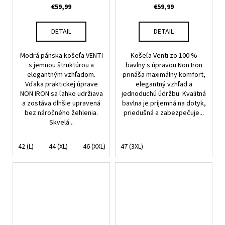
IRON
€59,99
€59,99
DETAIL
DETAIL
Modrá pánska košeľa VENTI
Košeľa Venti zo 100 %
s jemnou štruktúrou a
bavlny s úpravou Non Iron
elegantným vzhľadom.
prináša maximálny komfort,
Vďaka praktickej úprave
elegantný vzhľad a
NON IRON sa ľahko udržiava
jednoduchú údržbu. Kvalitná
a zostáva dlhšie upravená
bavlna je príjemná na dotyk,
bez náročného žehlenia.
priedušná a zabezpečuje...
Skvelá...
42 (L)
44 (XL)
46 (XXL)
47 (3XL)