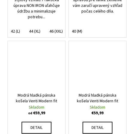
úprava NON IRON uľahčuje
vám zaručí upravený vzhľad
údržbu a minimalizuje
počas celého dňa.
potrebu...
42 (L)
44 (XL)
46 (XXL)
48 (3XL)
40 (M)
Modrá hladká pánska
Modrá hladká pánska
košela Venti Modern fit
košela Venti Modern fit
Skladom
Skladom
€59,99
€59,99
od
DETAIL
DETAIL