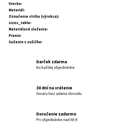
Vrecko
:
Materiál
:
Označenie strihu (výrobca)
:
sizes_table
:
Materiálové zloženie
:
Pranie
:
Sušenie v sušičke
:
Darček zdarma
Ku každej objednávke
30 dní na vrátenie
tovaru bez udania dovodu
Doručenie zadarmo
Pri objednávke nad 65 €