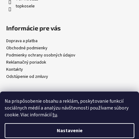
i
topkosele
e
Informácie pre vás
Doprava a platba
Obchodné podmienky
Podmienky ochrany osobných údajov
Reklamačný poriadok
Kontakty
Odstúpenie od zmluvy
Prijímame online platby
Na prispôsobenie obsahu a reklám, poskytovanie funkcií
sociálnych médií a analýzu návštevnosti používame súbory
cookie. Viac informácií
tu
.
Nastavenie
Vytvoril Shoptet