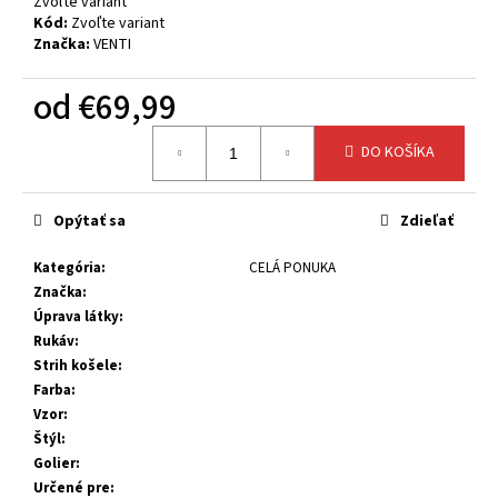
č
Zvoľte variant
Kód:
Zvoľte variant
a
Značka:
VENTI
m
e
od
€69,99
Jednotková
DO KOŠÍKA
cena:
Opýtať sa
Zdieľať
Kategória
:
CELÁ PONUKA
Značka
:
Úprava látky
:
Rukáv
:
Strih košele
:
Farba
:
Vzor
:
Štýl
:
Golier
:
Určené pre
: