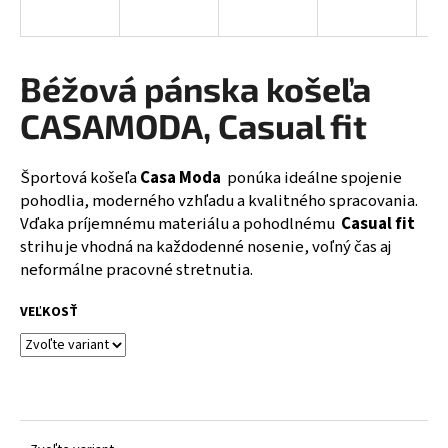
á
j
s
Béžová pánska košeľa
ť
CASAMODA, Casual fit
?
Športová košeľa
Casa Moda
ponúka ideálne spojenie
pohodlia, moderného vzhľadu a kvalitného spracovania.
Vďaka príjemnému materiálu a pohodlnému
Casual fit
HĽADAŤ
strihu je vhodná na každodenné nosenie, voľný čas aj
neformálne pracovné stretnutia.
VEĽKOSŤ
O
d
p
o
r
ú