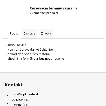
Rezervácia termínu skúšania
v kamennej predajni
Popis
Diskusia
Značka
- 100 % bavlna
- Non Iron úprava (ľahké žehlenie)
- pohodlný a priedušný materiál
- vhodná na formálne aj business nosenie
Z
á
Kontakt
p
ä
info
@
topkosele.sk
t
0940624440
TOPKOŠELE